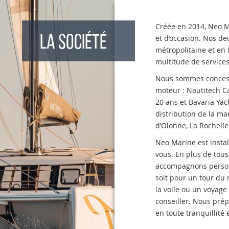
Créée en 2014, Neo M
LA SOCIÉTÉ
et d’occasion. Nos de
métropolitaine et en
multitude de service
Nous sommes concess
moteur : Nautitech C
20 ans et Bavaria Ya
distribution de la ma
d’Olonne, La Rochelle
Neo Marine est instal
vous. En plus de tou
accompagnons personn
soit pour un tour du
la voile ou un voyag
conseiller. Nous pr
en toute tranquillité 