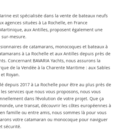
arine est spécialisée dans la vente de bateaux neufs
ux agences situées à La Rochelle, en France
 Martinique, aux Antilles, proposent également une
s sur-mesure.
ionnaires de catamarans, monocoques et bateaux à
atamarans à La Rochelle et aux Antilles depuis près de
chts. Concernant BAVARIA Yachts, nous assurons la
rque de la Vendée à la Charente Maritime : aux Sables
 et Royan.
lé depuis 2017 à La Rochelle pour être au plus près de
s les services que nous vous proposons, nous vous
ellement dans l’évolution de votre projet. Que ça
 monde, une transat, découvrir les côtes européennes à
e en famille ou entre amis, nous sommes là pour vous
éparons votre catamaran ou monocoque pour naviguer
et sécurité.